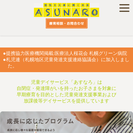
●提携協力医療機関掲載:医療法人桜花会 札幌グリーン病院
●札児連（札幌地区児童発達支援連絡協議会）に加入しまし
た。
児童デイサービス「あすなろ」は
自閉症・発達障がいを持ったお子さまを対象に
早期療育を目的とした児童発達支援事業および
放課後等デイサービスを提供しています