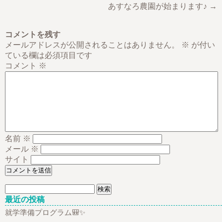
あすなろ農園が始まります♪ →
コメントを残す
メールアドレスが公開されることはありません。
※
が付い
ている欄は必須項目です
コメント
※
名前
※
メール
※
サイト
検
索:
最近の投稿
就学準備プログラム🎒✨