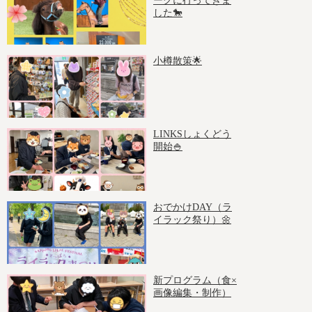
ークに行ってきま
した🐎
小樽散策🌟
LINKSしょくどう
開始🍚
おでかけDAY（ラ
イラック祭り）🌼
新プログラム（食×
画像編集・制作）