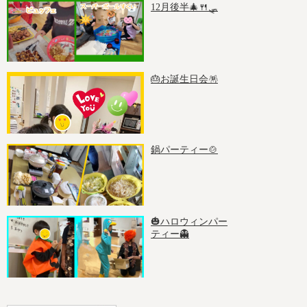
12月後半🎄🍴🛷
🎂お誕生日会🪅
鍋パーティー🍲
🎃ハロウィンパー
ティー👻