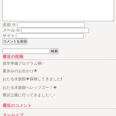
名前
※
メール
※
サイト
検
索:
最近の投稿
就学準備プログラム🎒✨
夏休みのお出かけ🌟
おたる水族館🐠探検してきました❗
おたる水族館へレッツゴー！🐠
農試公園に行ってきました^_^
最近のコメント
アーカイブ