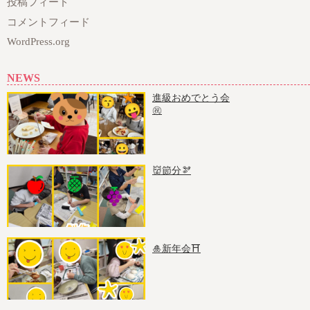
投稿フィード
コメントフィード
WordPress.org
NEWS
進級おめでとう会
㊗️
👹節分🫘
🎍新年会⛩️