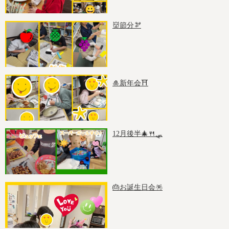
👹節分🫘
🎍新年会⛩️
12月後半🎄🍴🛷
🎂お誕生日会🪅