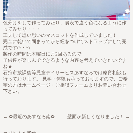
色分けをして作ってみたり、裏表で違う色になるように作
ってみたり・・・
工夫して思い思いのマスコットを作成していました！
完全に乾いて固まってから紐をつけてストラップにして完
成です(^・^)
製作の時間は木曜日に月2回あるので
子供達が楽しんでできるような内容を考えていきたいです
ね★
石狩市放課後等児童デイサービスあすなろでは療育相談も
行っております。 見学・体験も承っておりますので、ご希
望の方はホームページ・ご相談フォームよりお問い合わせ
下さい。
← ✿最近のあすなろ南✿
壁面が新しくなりました！ →