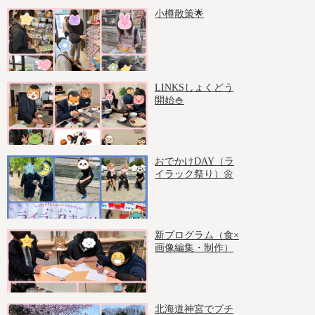
小樽散策🌟
LINKSしょくどう
開始🍚
おでかけDAY（ラ
イラック祭り）🌼
新プログラム（食×
画像編集・制作）
北海道神宮でプチ