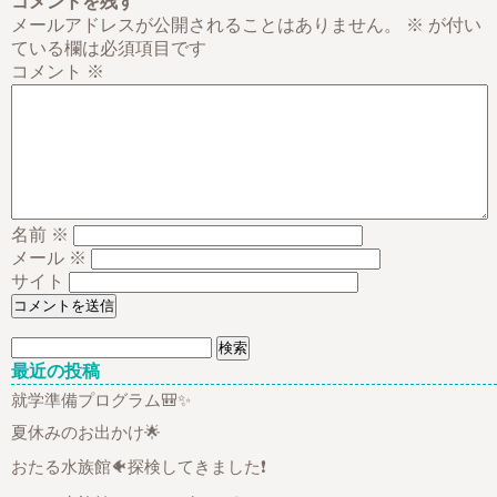
コメントを残す
メールアドレスが公開されることはありません。
※
が付い
ている欄は必須項目です
コメント
※
名前
※
メール
※
サイト
検
索:
最近の投稿
就学準備プログラム🎒✨
夏休みのお出かけ🌟
おたる水族館🐠探検してきました❗