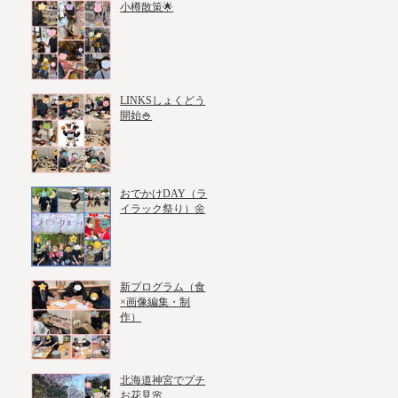
小樽散策🌟
LINKSしょくどう
開始🍚
おでかけDAY（ラ
イラック祭り）🌼
新プログラム（食
×画像編集・制
作）
北海道神宮でプチ
お花見🌸