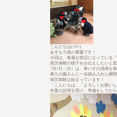
こんにちは(^O^)
あすなろ南の齋藤です！
今回は、毎週お世話になっている『
就労体験の様子をお伝えしたいと思
7月1日（月）は、車いすの清掃を
希久の園さんに一歩踏み入れた瞬間
就労体験は始まっています！
「こんにちは」「よろしくお願いし
作業の説明を受け、準備をしてから作