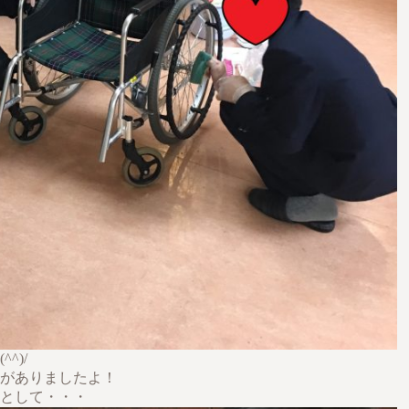
^)/
すがありましたよ！
として・・・