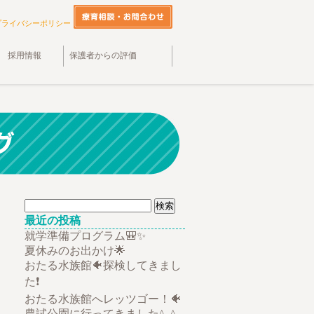
プライバシーポリシー
採用情報
保護者からの評価
検
索:
最近の投稿
就学準備プログラム🎒✨
夏休みのお出かけ🌟
おたる水族館🐠探検してきまし
た❗
おたる水族館へレッツゴー！🐠
農試公園に行ってきました^_^