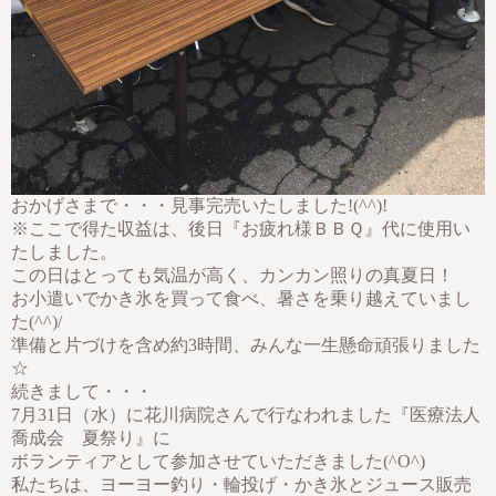
おかげさまで・・・見事完売いたしました!(^^)!
※ここで得た収益は、後日『お疲れ様ＢＢＱ』代に使用い
たしました。
この日はとっても気温が高く、カンカン照りの真夏日！
お小遣いでかき氷を買って食べ、暑さを乗り越えていまし
た(^^)/
準備と片づけを含め約3時間、みんな一生懸命頑張りました
☆
続きまして・・・
7月31日（水）に花川病院さんで行なわれました『医療法人
喬成会 夏祭り』に
ボランティアとして参加させていただきました(^O^)
私たちは、ヨーヨー釣り・輪投げ・かき氷とジュース販売