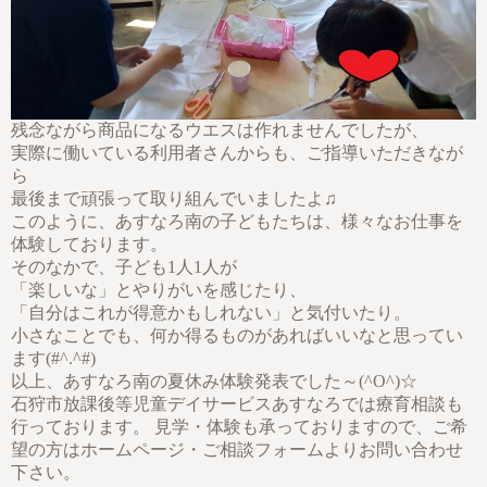
残念ながら商品になるウエスは作れませんでしたが、
実際に働いている利用者さんからも、ご指導いただきなが
ら
最後まで頑張って取り組んでいましたよ♫
このように、あすなろ南の子どもたちは、様々なお仕事を
体験しております。
そのなかで、子ども1人1人が
「楽しいな」とやりがいを感じたり、
「自分はこれが得意かもしれない」と気付いたり。
小さなことでも、何か得るものがあればいいなと思ってい
ます(#^.^#)
以上、あすなろ南の夏休み体験発表でした～(^O^)☆
石狩市放課後等児童デイサービスあすなろでは療育相談も
行っております。 見学・体験も承っておりますので、ご希
望の方はホームページ・ご相談フォームよりお問い合わせ
下さい。