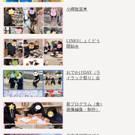
小樽散策🌟
LINKSしょくどう
開始🍚
おでかけDAY（ラ
イラック祭り）🌼
新プログラム（食×
画像編集・制作）