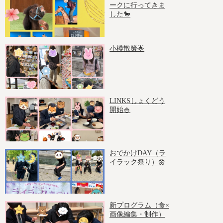
ークに行ってきま
した🐎
小樽散策🌟
LINKSしょくどう
開始🍚
おでかけDAY（ラ
イラック祭り）🌼
新プログラム（食×
画像編集・制作）