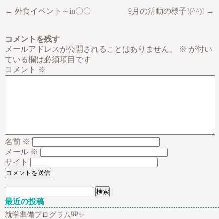
← 外食イベント～in〇〇
9月の活動の様子!(^^)! →
コメントを残す
メールアドレスが公開されることはありません。
※
が付い
ている欄は必須項目です
コメント
※
名前
※
メール
※
サイト
検
索:
最近の投稿
就学準備プログラム🎒✨