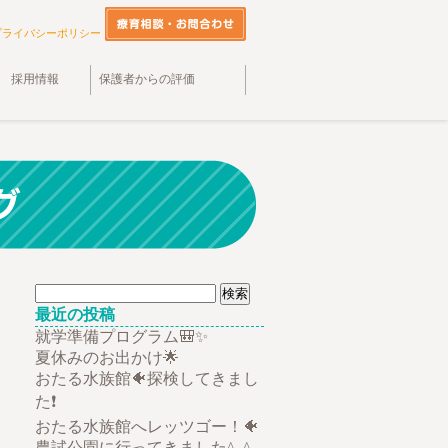
プライバシーポリシー
採用情報
保護者からの評価
検
索:
最近の投稿
就学準備プログラム🎒✨
夏休みのお出かけ🌟
おたる水族館🐠探検してきまし
た❗
おたる水族館へレッツゴー！🐠
農試公園に行ってきました^_^