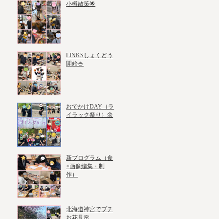
小樽散策🌟
LINKSしょくどう
開始🍚
おでかけDAY（ラ
イラック祭り）🌼
新プログラム（食
×画像編集・制
作）
北海道神宮でプチ
お花見🌸