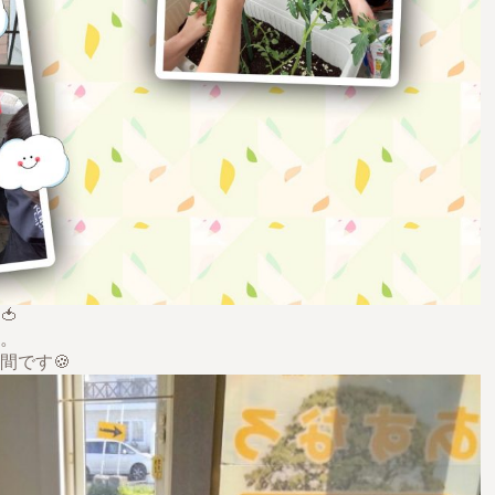
🍅
。
間です🍪