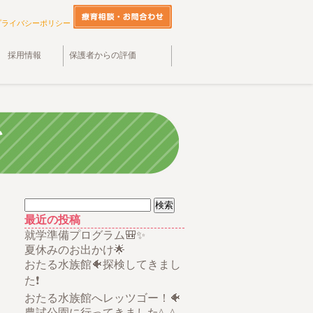
プライバシーポリシー
採用情報
保護者からの評価
検
索:
最近の投稿
就学準備プログラム🎒✨
夏休みのお出かけ🌟
おたる水族館🐠探検してきまし
た❗
おたる水族館へレッツゴー！🐠
農試公園に行ってきました^_^