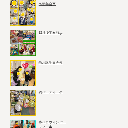
🎍新年会⛩️
12月後半🎄🍴🛷
🎂お誕生日会🪅
鍋パーティー🍲
🎃ハロウィンパー
ティー👻