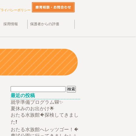
プライバシーポリシー
採用情報
保護者からの評価
検
索:
最近の投稿
就学準備プログラム🎒✨
夏休みのお出かけ🌟
おたる水族館🐠探検してきまし
た❗
おたる水族館へレッツゴー！🐠
農試公園に行ってきました^_^