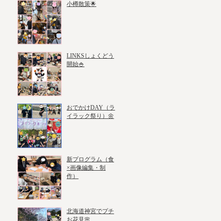
小樽散策🌟
LINKSしょくどう
開始🍚
おでかけDAY（ラ
イラック祭り）🌼
新プログラム（食
×画像編集・制
作）
北海道神宮でプチ
お花見🌸