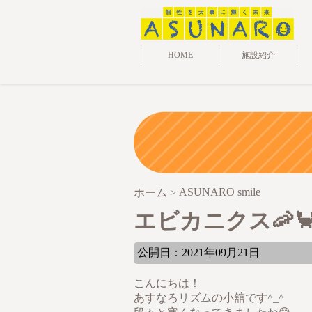
HOME
施設紹介
ASUNARO smile
ホーム
>
エビカニクス🦐
公開日：2021年09月21日
こんにちは！
あすなろリズムの小舘です^_^