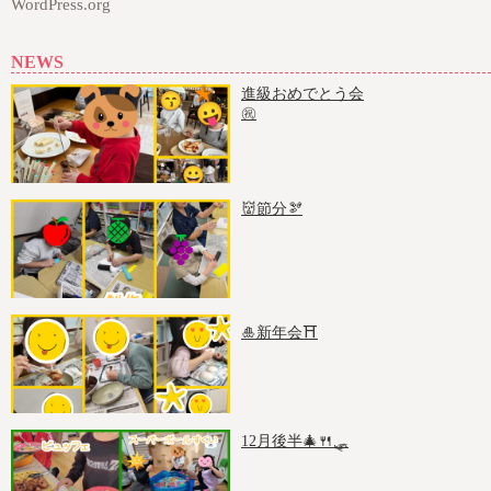
WordPress.org
NEWS
進級おめでとう会
㊗️
👹節分🫘
🎍新年会⛩️
12月後半🎄🍴🛷