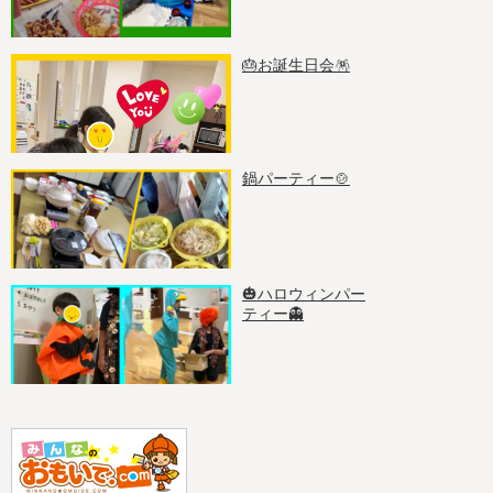
🎂お誕生日会🪅
鍋パーティー🍲
🎃ハロウィンパー
ティー👻