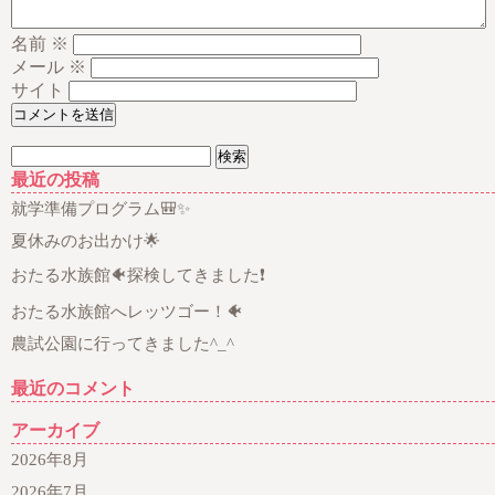
名前
※
メール
※
サイト
検
索:
最近の投稿
就学準備プログラム🎒✨
夏休みのお出かけ🌟
おたる水族館🐠探検してきました❗
おたる水族館へレッツゴー！🐠
農試公園に行ってきました^_^
最近のコメント
アーカイブ
2026年8月
2026年7月