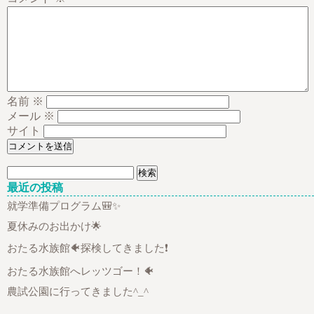
名前
※
メール
※
サイト
検
索:
最近の投稿
就学準備プログラム🎒✨
夏休みのお出かけ🌟
おたる水族館🐠探検してきました❗
おたる水族館へレッツゴー！🐠
農試公園に行ってきました^_^