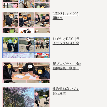
LINKSしょくどう
開始🍚
おでかけDAY（ラ
イラック祭り）🌼
新プログラム（食×
画像編集・制作）
北海道神宮でプチ
お花見🌸