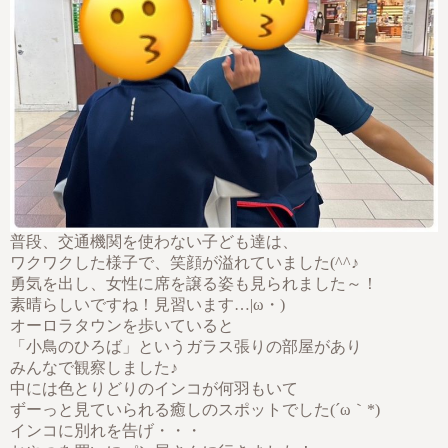
普段、交通機関を使わない子ども達は、
ワクワクした様子で、笑顔が溢れていました(^^♪
勇気を出し、女性に席を譲る姿も見られました～！
素晴らしいですね！見習います…|ω・)
オーロラタウンを歩いていると
「小鳥のひろば」というガラス張りの部屋があり
みんなで観察しました♪
中には色とりどりのインコが何羽もいて
ずーっと見ていられる癒しのスポットでした(´ω｀*)
インコに別れを告げ・・・