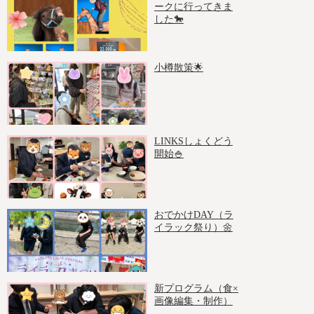
ークに行ってきま
した🐎
小樽散策🌟
LINKSしょくどう
開始🍚
おでかけDAY（ラ
イラック祭り）🌼
新プログラム（食×
画像編集・制作）