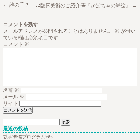
← 誰の手？
🎨臨床美術のご紹介🖼️『かぼちゃの墨絵』 →
コメントを残す
メールアドレスが公開されることはありません。
※
が付い
ている欄は必須項目です
コメント
※
名前
※
メール
※
サイト
検
索:
最近の投稿
就学準備プログラム🎒✨