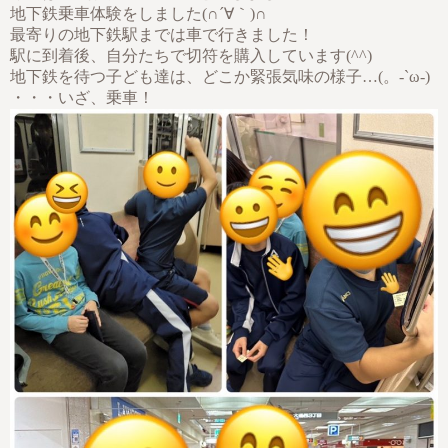
地下鉄乗車体験をしました(∩´∀｀)∩
最寄りの地下鉄駅までは車で行きました！
駅に到着後、自分たちで切符を購入しています(^^)
地下鉄を待つ子ども達は、どこか緊張気味の様子…(。-`ω-)
・・・いざ、乗車！