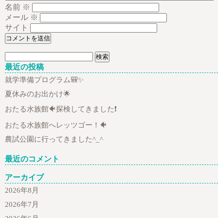
名前
※
メール
※
サイト
検
索:
最近の投稿
就学準備プログラム🎒✨
夏休みのお出かけ🌟
おたる水族館🐠探検してきました❗
おたる水族館へレッツゴー！🐠
農試公園に行ってきました^_^
最近のコメント
アーカイブ
2026年8月
2026年7月