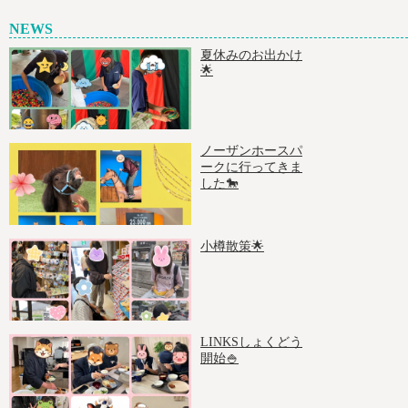
NEWS
夏休みのお出かけ
🌟
ノーザンホースパ
ークに行ってきま
した🐎
小樽散策🌟
LINKSしょくどう
開始🍚