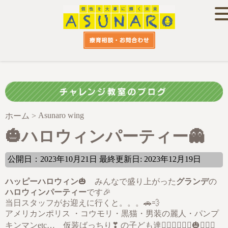
Asunaro wing
ホーム
>
🎃ハロウィンパーティー👻
公開日：2023年10月21日 最終更新日: 2023年12月19日
ハッピーハロウィン
🎃 みんなで盛り上がった
グランデ
の
ハロウィンパーティー
です🎉
当日スタッフがお迎えに行くと。。。🚗💨
アメリカンポリス ・コウモリ・黒猫・男装の麗人・パンプ
キンマンetc… 仮装ばっちり❣ の子ども達👮🏻‍♂️👮🏻‍♀️🎃🤵🏻‍♀️