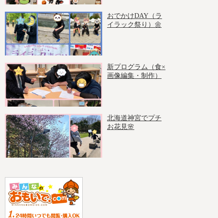
おでかけDAY（ラ
イラック祭り）🌼
新プログラム（食×
画像編集・制作）
北海道神宮でプチ
お花見🌸