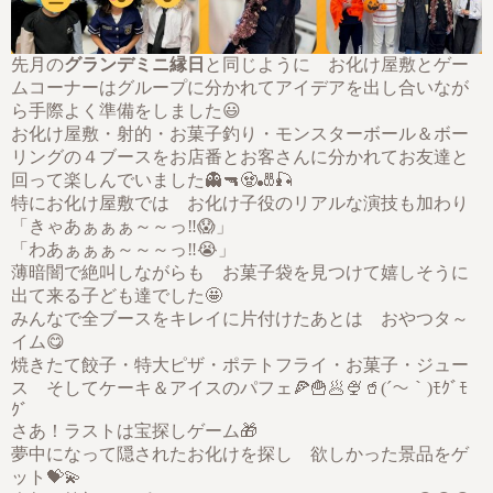
先月の
グランデミニ縁日
と同じように お化け屋敷とゲー
ムコーナーはグループに分かれてアイデアを出し合いなが
ら手際よく準備をしました😃
お化け屋敷・射的・お菓子釣り・モンスターボール＆ボー
リングの４ブースをお店番とお客さんに分かれてお友達と
回って楽しんでいました👻🔫🧟🎳🎣
特にお化け屋敷では お化け子役のリアルな演技も加わり
「きゃあぁぁぁ～～っ‼😱」
「わあぁぁぁ～～～っ‼😭」
薄暗闇で絶叫しながらも お菓子袋を見つけて嬉しそうに
出て来る子ども達でした🤩
みんなで全ブースをキレイに片付けたあとは おやつタ～
イム😋
焼きたて餃子・特大ピザ・ポテトフライ・お菓子・ジュー
ス そしてケーキ＆アイスのパフェ🍕🍟🥟🍨🥤(´～｀)ﾓｸﾞﾓ
ｸﾞ
さあ！ラストは宝探しゲーム🎁
夢中になって隠されたお化けを探し 欲しかった景品をゲ
ット💝💫