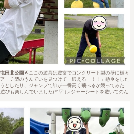
屯田北公園
🌟ここの遊具は豊富でコンクリート製の壁に様々
アーチ型のうんていを見つけて「鍛えるー！！」懸垂をした
うとしたり、ジャンプで誰が一番高く飛べるか競ってみた
遊びも楽しんでいました(*’▽’)レジャーシートを敷いてのん