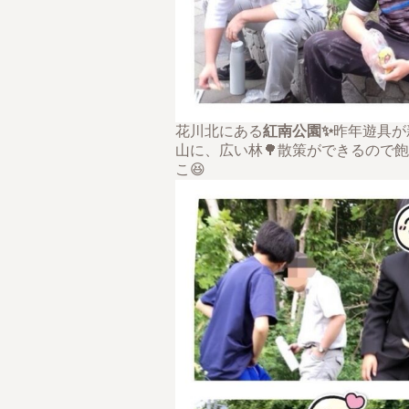
花川北にある
紅南公園✨
昨年遊具が
山に、広い林🌳散策ができるので
こ😆