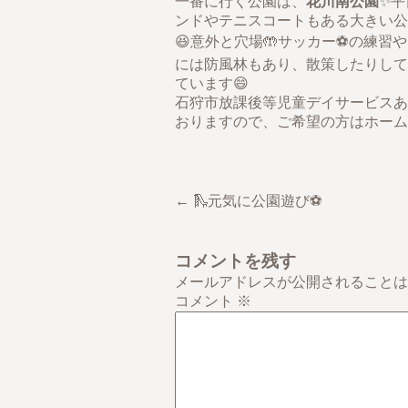
一番に行く公園は、
花川南公園
✨平
ンドやテニスコートもある大きい公
😆意外と穴場🤲サッカー⚽️の練
には防風林もあり、散策したりして
ています😄
石狩市放課後等児童デイサービスあ
おりますので、ご希望の方はホーム
← 🛝元気に公園遊び⚽
コメントを残す
メールアドレスが公開されることは
コメント
※