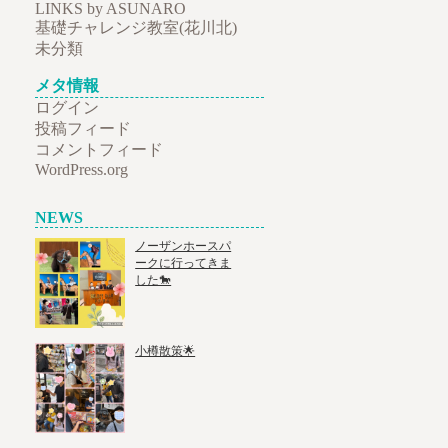
LINKS by ASUNARO
基礎チャレンジ教室(花川北)
未分類
メタ情報
ログイン
投稿フィード
コメントフィード
WordPress.org
NEWS
ノーザンホースパ
ークに行ってきま
した🐎
小樽散策🌟