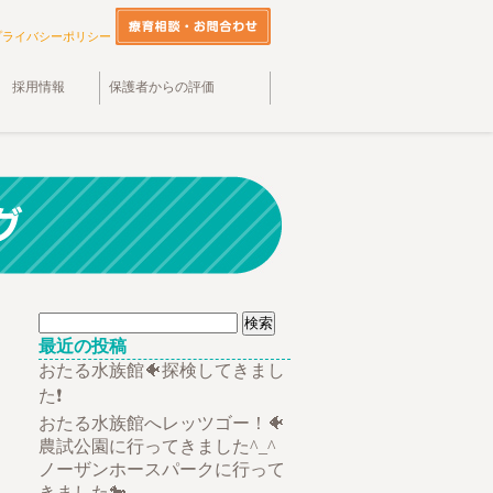
プライバシーポリシー
採用情報
保護者からの評価
検
索:
最近の投稿
おたる水族館🐠探検してきまし
た❗
おたる水族館へレッツゴー！🐠
農試公園に行ってきました^_^
ノーザンホースパークに行って
きました🐎