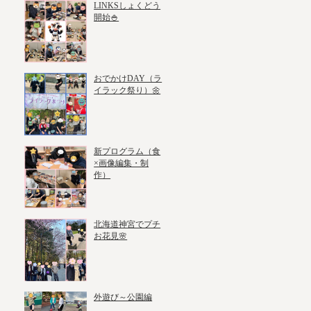
LINKSしょくどう
開始🍚
おでかけDAY（ラ
イラック祭り）🌼
新プログラム（食
×画像編集・制
作）
北海道神宮でプチ
お花見🌸
外遊び～公園編