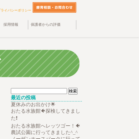
プライバシーポリシー
採用情報
保護者からの評価
検
索:
最近の投稿
夏休みのお出かけ🌟
おたる水族館🐠探検してきまし
た❗
おたる水族館へレッツゴー！🐠
農試公園に行ってきました^_^
ノーザンホースパークに行って