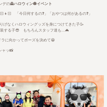
デの👻
ハロウィン🎃イベント
🏻👧🏻 「今日何するの❓」「おやつは何があるの❓」
さりげなくハロウィングッズを身につけてきた子🥳
装する子😎 もちろんスタッフ達も…🦇
メラに向かってポーズを決めて😁
ャッ📸