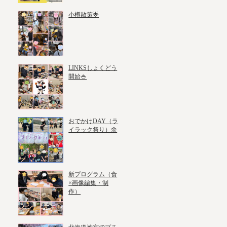
小樽散策🌟
LINKSしょくどう
開始🍚
おでかけDAY（ラ
イラック祭り）🌼
新プログラム（食
×画像編集・制
作）