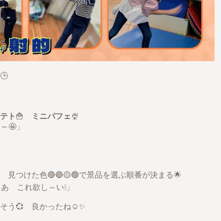
🕒
テト
🍟
ミニパフェ
🍨
～🤩」
 見つけた色🔴🔵🟡🟢で景品を選ぶ順番が決まる🌟
 あ これ欲し～い❕」
う💞 良かったね☺️✨