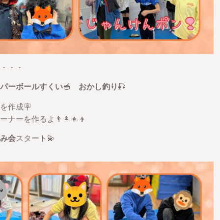
・・・
パーボールすくい
🥣
おかし釣り
🎣
を作成🪧
作るよ👨‍👩‍👧‍👦
み会
スタート💫