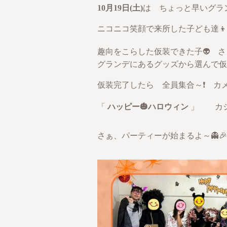
10月19日(土)
は ちょっと早いグラン
ニコニコ笑顔で来所した子ども達👦
趣向をこらした仮装できた子👽 
グランデにあるグッズから選んで仮
仮装完了したら 全員集合～❗ カ
「
ハッピー🎃ハロウィン
」 カシ
さぁ、パーティーが始まるよ～👻🎉