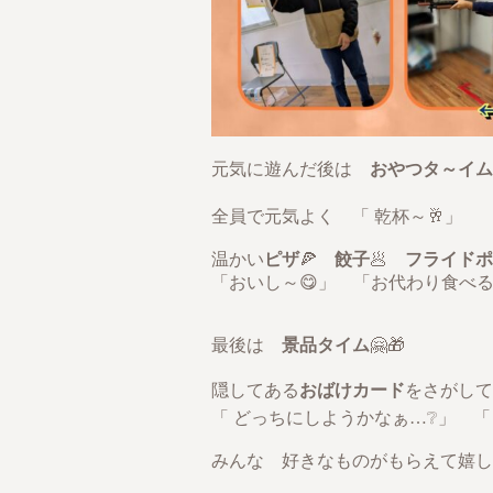
元気に遊んだ後は
おやつタ～イム
全員で元気よく 「 乾杯～🥂」
温かい
ピザ
🍕
餃子
🥟
フライドポ
「おいし～😋」 「お代わり食べる
最後は
景品タイム
🤗🎁
隠してある
おばけカード
をさがして
「 どっちにしようかなぁ…❔」 「
みんな 好きなものがもらえて嬉しそ