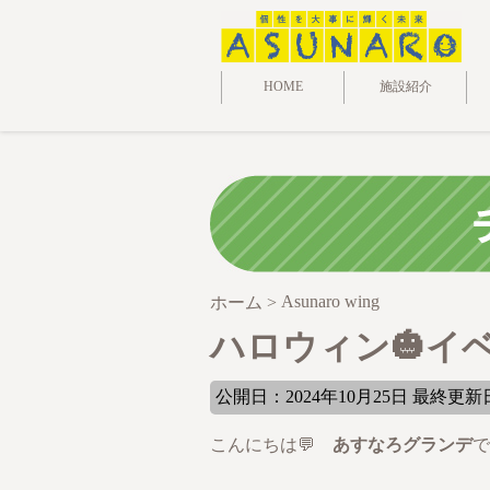
HOME
施設紹介
Asunaro wing
ホーム
>
ハロウィン🎃イ
公開日：2024年10月25日 最終更新日:
こんにちは💬
あすなろグランデ
で