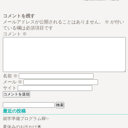
コメントを残す
メールアドレスが公開されることはありません。
※
が付い
ている欄は必須項目です
コメント
※
名前
※
メール
※
サイト
検
索:
最近の投稿
就学準備プログラム🎒✨
夏休みのお出かけ🌟