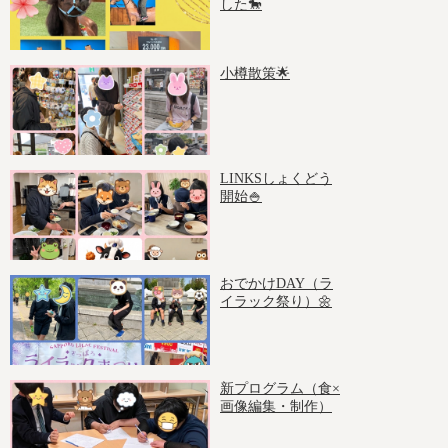
した🐎
小樽散策🌟
LINKSしょくどう
開始🍚
おでかけDAY（ラ
イラック祭り）🌼
新プログラム（食×
画像編集・制作）