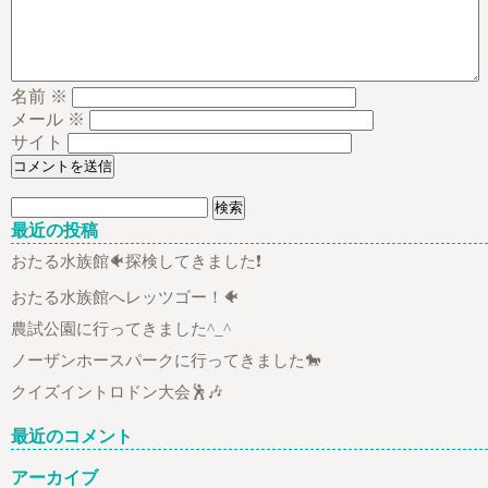
名前
※
メール
※
サイト
検
索:
最近の投稿
おたる水族館🐠探検してきました❗
おたる水族館へレッツゴー！🐠
農試公園に行ってきました^_^
ノーザンホースパークに行ってきました🐎
クイズイントロドン大会🕺🎶
最近のコメント
アーカイブ