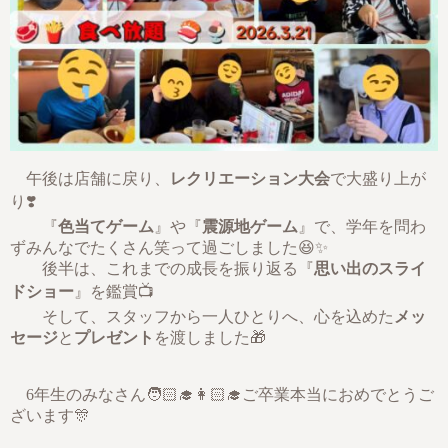
午後は店舗に戻り、
レクリエーション大会
で大盛り上が
り❣️
『
色当てゲーム
』や『
震源地ゲーム
』で、学年を問わ
ずみんなでたくさん笑って過ごしました😆✨
​ 後半は、これまでの成長を振り返る『
思い出のスライ
ドショー
』を鑑賞📺
そして、スタッフから一人ひとりへ、心を込めた
メッ
セージ
と
プレゼント
を渡しました🎁
​ 6年生のみなさん🧑🏻‍🎓👩🏻‍🎓ご卒業本当におめでとうご
ざいます🎊