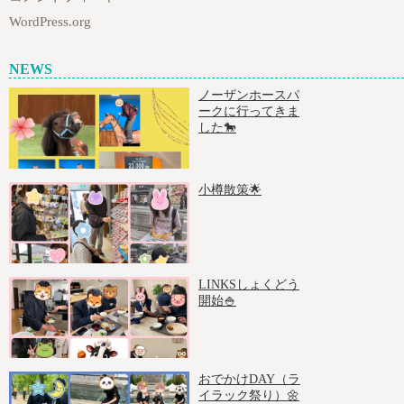
WordPress.org
NEWS
ノーザンホースパ
ークに行ってきま
した🐎
小樽散策🌟
LINKSしょくどう
開始🍚
おでかけDAY（ラ
イラック祭り）🌼