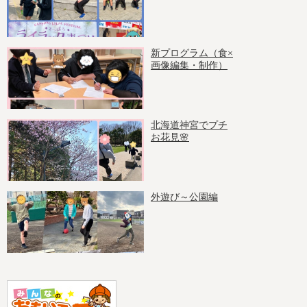
新プログラム（食×
画像編集・制作）
北海道神宮でプチ
お花見🌸
外遊び～公園編