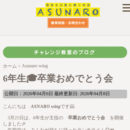
Asunaro wing
ホーム
>
6年生🎓卒業おめでとう会
公開日：2026年04月6日 最終更新日: 2026年04月8日
こんにちは
ASNARO wing
です🤗
​3月21日は、6年生が主役の
卒業おめでとう会
を開催
しました🎉
​ 午前中は、みんなが待ちに待ったランチタイム🤤🍴