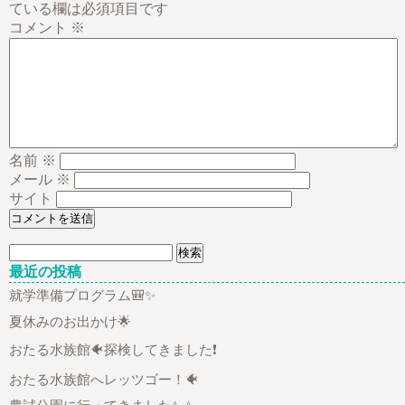
ている欄は必須項目です
コメント
※
名前
※
メール
※
サイト
検
索:
最近の投稿
就学準備プログラム🎒✨
夏休みのお出かけ🌟
おたる水族館🐠探検してきました❗
おたる水族館へレッツゴー！🐠