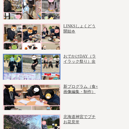
LINKSしょくどう
開始🍚
おでかけDAY（ラ
イラック祭り）🌼
新プログラム（食×
画像編集・制作）
北海道神宮でプチ
お花見🌸