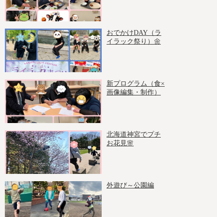
おでかけDAY（ラ
イラック祭り）🌼
新プログラム（食×
画像編集・制作）
北海道神宮でプチ
お花見🌸
外遊び～公園編