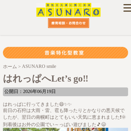
ASUNARO smile
ホーム
>
はれっぱへLet’s go‼
公開日：2026年06月19日
はれっぱに行ってきました😄✨✨
前日の石狩は大雨・雷、雹も降ったりとかなりの悪天候で
したが、翌日の南幌町はとてもいい天気に恵まれました❗🌞
到着後はお外の公園でい～っぱい遊びました🎵😄