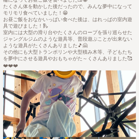
たくさん体を動かした後だったので、みんな夢中になって
モリモリ食べていました！😁
お昼ご飯をおなかいっぱい食べた後は、はれっぱの室内遊
具で遊びました！🛝
室内には大型の滑り台やたくさんのロープを張り巡らせた
ジャングルジムのような遊具等、普段遊ぶことが出来ない
ような遊具がたくさんありました🎵🤗
その他にも大型トランポリンや大型積み木等、子どもたち
を夢中にさせる遊具やおもちゃがた～くさんありました🥰
❤️❤️❤️