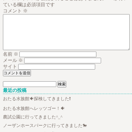
ている欄は必須項目です
コメント
※
名前
※
メール
※
サイト
検
索:
最近の投稿
おたる水族館🐠探検してきました❗
おたる水族館へレッツゴー！🐠
農試公園に行ってきました^_^
ノーザンホースパークに行ってきました🐎