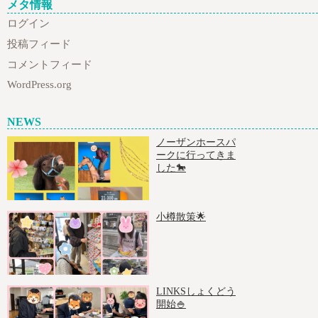
メタ情報
ログイン
投稿フィード
コメントフィード
WordPress.org
NEWS
ノーザンホースパ
ークに行ってきま
した🐎
小樽散策🌟
LINKSしょくどう
開始🍚