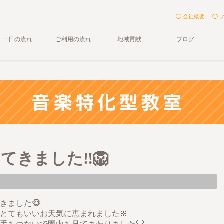
◯ 会社概要
◯ 
一日の流れ
ご利用の流れ
地域貢献
ブログ
きました‼️🦁
きました🐵
とてもいいお天気に恵まれました🔆