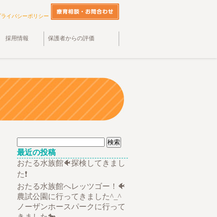
プライバシーポリシー
採用情報
保護者からの評価
検
索:
最近の投稿
おたる水族館🐠探検してきまし
た❗
おたる水族館へレッツゴー！🐠
農試公園に行ってきました^_^
ノーザンホースパークに行って
きました🐎